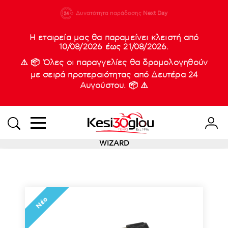
210 88 21
Δυνατότητα παράδοσης
Νέες
Next Day
933
Η εταιρεία μας θα παραμείνει κλειστή από
10/08/2026 έως 21/08/2026.
⚠️ 📦 Όλες οι παραγγελίες θα δρομολογηθούν
με σειρά προτεραιότητας από Δευτέρα 24
Αυγούστου. 📦 ⚠️
WIZARD
Νέο