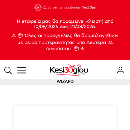
210 88 21
Δυνατότητα παράδοσης
Νέες
Next Day
933
Η εταιρεία μας θα παραμείνει κλειστή από
10/08/2026 έως 21/08/2026.
⚠️ 📦 Όλες οι παραγγελίες θα δρομολογηθούν
με σειρά προτεραιότητας από Δευτέρα 24
Αυγούστου. 📦 ⚠️
WIZARD