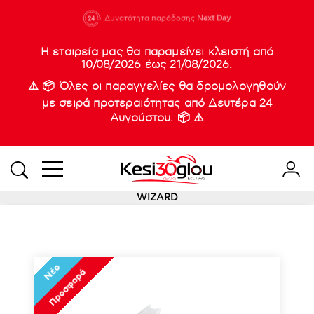
210 88 21
Δυνατότητα παράδοσης
Νέες
Next Day
933
Η εταιρεία μας θα παραμείνει κλειστή από
10/08/2026 έως 21/08/2026.
⚠️ 📦 Όλες οι παραγγελίες θα δρομολογηθούν
με σειρά προτεραιότητας από Δευτέρα 24
Αυγούστου. 📦 ⚠️
WIZARD
Νέο
Προσφορά