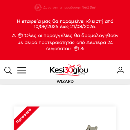
210 88 21
Δυνατότητα παράδοσης
Νέες
Next Day
933
Η εταιρεία μας θα παραμείνει κλειστή από
10/08/2026 έως 21/08/2026.
⚠️ 📦 Όλες οι παραγγελίες θα δρομολογηθούν
με σειρά προτεραιότητας από Δευτέρα 24
Αυγούστου. 📦 ⚠️
WIZARD
Προσφορά