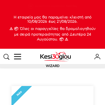
210 88 21
Δυνατότητα παράδοσης
Νέες
Next Day
933
Η εταιρεία μας θα παραμείνει κλειστή από
10/08/2026 έως 21/08/2026.
⚠️ 📦 Όλες οι παραγγελίες θα δρομολογηθούν
με σειρά προτεραιότητας από Δευτέρα 24
Αυγούστου. 📦 ⚠️
WIZARD
Νέο