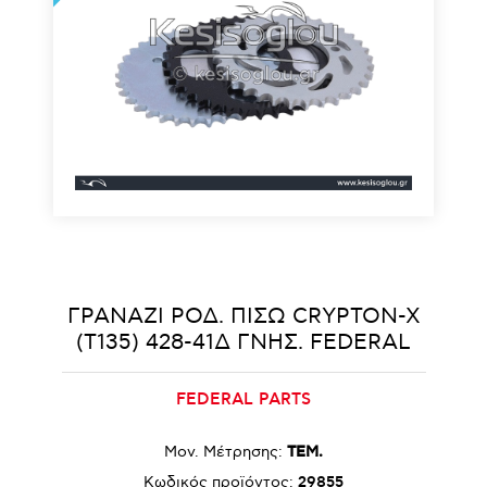
ΓΡΑΝΑΖΙ ΡΟΔ. ΠΙΣΩ CRYPTON-X
(T135) 428-41Δ ΓΝΗΣ. FΕDΕRΑL
FEDERAL PARTS
Μον. Μέτρησης:
ΤΕΜ.
Κωδικός προϊόντος:
29855