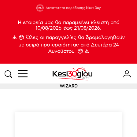
210 88 21
Δυνατότητα παράδοσης
Νέες
Next Day
933
Η εταιρεία μας θα παραμείνει κλειστή από
10/08/2026 έως 21/08/2026.
⚠️ 📦 Όλες οι παραγγελίες θα δρομολογηθούν
με σειρά προτεραιότητας από Δευτέρα 24
Αυγούστου. 📦 ⚠️
WIZARD