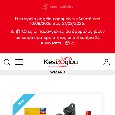
210 88 21
Νέες
Παραλαβές
933
Η εταιρεία μας θα παραμείνει κλειστή από
10/08/2026 έως 21/08/2026.
⚠️ 📦 Όλες οι παραγγελίες θα δρομολογηθούν
με σειρά προτεραιότητας από Δευτέρα 24
Αυγούστου. 📦 ⚠️
WIZARD
Νέο