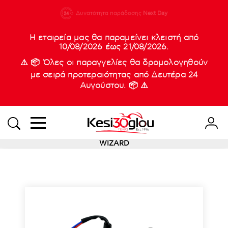
210 88 21
Δυνατότητα παράδοσης
Νέες
Next Day
933
Η εταιρεία μας θα παραμείνει κλειστή από
10/08/2026 έως 21/08/2026.
⚠️ 📦 Όλες οι παραγγελίες θα δρομολογηθούν
με σειρά προτεραιότητας από Δευτέρα 24
Αυγούστου. 📦 ⚠️
WIZARD