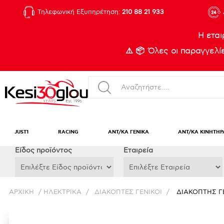
Τηλεφωνική Εξυπηρέτηση:
210 88 21 933
Η εται
⚠️ 📦 Όλες οι παραγγελ
JUST1
RACING
ΑΝΤ/ΚΑ ΓΕΝΙΚΑ
ΑΝΤ/ΚΑ ΚΙΝΗΤΗΡ
Eίδος προϊόντος
Εταιρεία
ΑΡΧΙΚΉ
/
ΗΛΕΚΤΡΙΚΑ
/
ΔΙΑΚΟΠΤΕΣ ΓΕΝΙΚΟΙ
/
ΔΙΑΚΟΠΤΗΣ ΓΕΝ