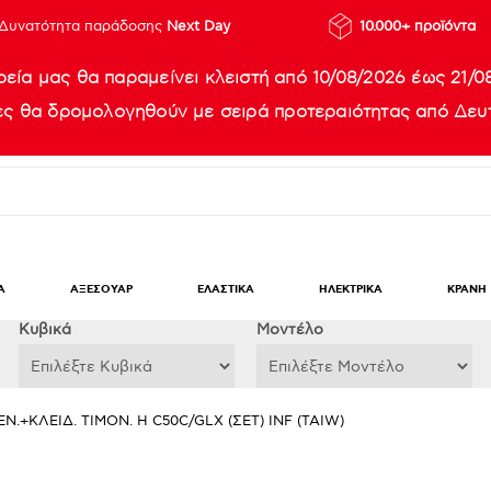
Δυνατότητα παράδοσης
Next Day
10.000+ προϊόντα
ρεία μας θα παραμείνει κλειστή από 10/08/2026 έως 21/0
ίες θα δρομολογηθούν με σειρά προτεραιότητας από Δευτ
Α
ΑΞΕΣΟΥΑΡ
ΕΛΑΣΤΙΚΑ
ΗΛΕΚΤΡΙΚΑ
ΚΡΑΝΗ
Κυβικά
Μοντέλο
.+ΚΛΕΙΔ. ΤΙΜΟΝ. Η C50C/GLX (ΣΕΤ) INF (TAIW)