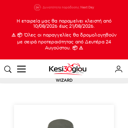
210 88 21
Δυνατότητα παράδοσης
Νέες
Next Day
933
Η εταιρεία μας θα παραμείνει κλειστή από
10/08/2026 έως 21/08/2026.
⚠️ 📦 Όλες οι παραγγελίες θα δρομολογηθούν
με σειρά προτεραιότητας από Δευτέρα 24
Αυγούστου. 📦 ⚠️
WIZARD