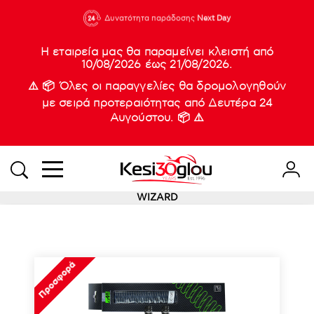
210 88 21
Δυνατότητα παράδοσης
Νέες
Next Day
933
Η εταιρεία μας θα παραμείνει κλειστή από
10/08/2026 έως 21/08/2026.
⚠️ 📦 Όλες οι παραγγελίες θα δρομολογηθούν
με σειρά προτεραιότητας από Δευτέρα 24
Αυγούστου. 📦 ⚠️
WIZARD
Προσφορά