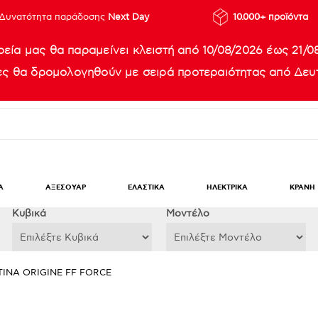
Δυνατότητα παράδοσης
Next Day
10.000+ προϊόντα
ρεία μας θα παραμείνει κλειστή από 10/08/2026 έως 21/0
ίες θα δρομολογηθούν με σειρά προτεραιότητας από Δευτ
Α
ΑΞΕΣΟΥΑΡ
ΕΛΑΣΤΙΚΑ
ΗΛΕΚΤΡΙΚΑ
ΚΡΑΝΗ
Κυβικά
Μοντέλο
ΤΙΝΑ ORIGINE FF FORCE