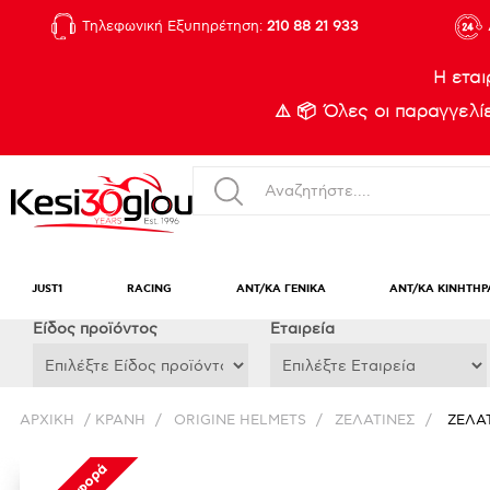
Τηλεφωνική Εξυπηρέτηση:
210 88 21 933
Η εται
⚠️ 📦 Όλες οι παραγγελ
JUST1
RACING
ΑΝΤ/ΚΑ ΓΕΝΙΚΑ
ΑΝΤ/ΚΑ ΚΙΝΗΤΗΡ
Eίδος προϊόντος
Εταιρεία
ΑΡΧΙΚΉ
/
ΚΡΑΝΗ
/
ORIGINE HELMETS
/
ΖΕΛΑΤΙΝΕΣ
/
ΖΕΛΑ