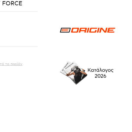
F FORCE
τό το προϊόν