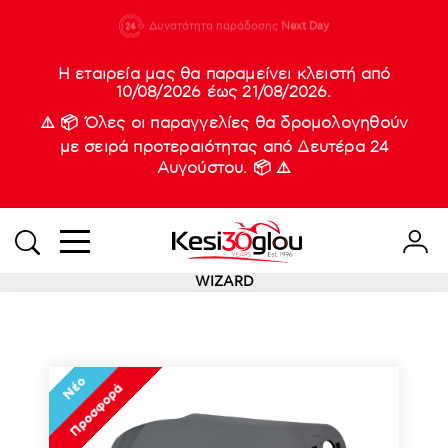
210 88 21
Δυνατότητα παράδοσης
Νέες
Next Day
933
Η εταιρεία μας θα παραμείνει κλειστή από
10/08/2026 έως 21/08/2026.
⚠️ 📦 Όλες οι παραγγελίες θα δρομολογηθούν
με σειρά προτεραιότητας από Δευτέρα 24
Αυγούστου. 📦 ⚠️
WIZARD
Νέο
Προσφορά