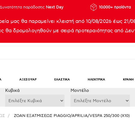
Δυνατότητα παράδοσης
Next Day
10.000+ προϊόντα
ρεία μας θα παραμείνει κλειστή από 10/08/2026 έως 21/0
ίες θα δρομολογηθούν με σειρά προτεραιότητας από Δευτ
Α
ΑΞΕΣΟΥΑΡ
ΕΛΑΣΤΙΚΑ
ΗΛΕΚΤΡΙΚΑ
ΚΡΑΝΗ
Κυβικά
Μοντέλο
ΩΣ
/
ΖΟΑΝ ΕΞΑΤΜΙΣΕΩΣ PIAGGIO/APRILIA/VESPA 250/300 (X10)