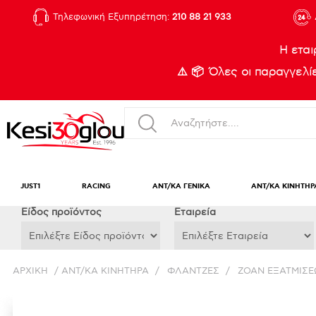
Τηλεφωνική Εξυπηρέτηση:
210 88 21 933
Η εται
⚠️ 📦 Όλες οι παραγγελ
JUST1
RACING
ΑΝΤ/ΚΑ ΓΕΝΙΚΑ
ΑΝΤ/ΚΑ ΚΙΝΗΤΗΡ
Eίδος προϊόντος
Εταιρεία
ΑΡΧΙΚΉ
/
ΑΝΤ/ΚΑ ΚΙΝΗΤΗΡΑ
/
ΦΛΑΝΤΖΕΣ
/
ΖΟΑΝ ΕΞΑΤΜΙΣΕ