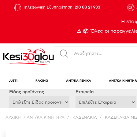
Τηλεφωνική Εξυπηρέτηση:
210 88 21 933
Η εται
⚠️ 📦 Όλες οι παραγγελ
JUST1
RACING
ΑΝΤ/ΚΑ ΓΕΝΙΚΑ
ΑΝΤ/ΚΑ ΚΙΝΗΤΗΡ
Eίδος προϊόντος
Εταιρεία
ΑΡΧΙΚΉ
/
ΑΝΤ/ΚΑ ΚΙΝΗΤΗΡΑ
/
ΚΑΔΕΝΑΚΙΑ
/
ΚΑΔΕΝΑΚΙΑ ΜΙ