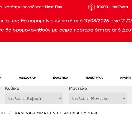
Δυνατότητα παράδοσης
Next Day
10.000+ προϊόντα
ρεία μας θα παραμείνει κλειστή από 10/08/2026 έως 21/0
ίες θα δρομολογηθούν με σειρά προτεραιότητας από Δευτ
Α
ΑΞΕΣΟΥΑΡ
ΕΛΑΣΤΙΚΑ
ΗΛΕΚΤΡΙΚΑ
ΚΡΑΝΗ
Κυβικά
Μοντέλο
ΖΑΣ
/
ΚΑΔΕΝΑΚΙ ΜΙΖΑΣ ΕΝΙΣΧ. ASTREA HYPER-X