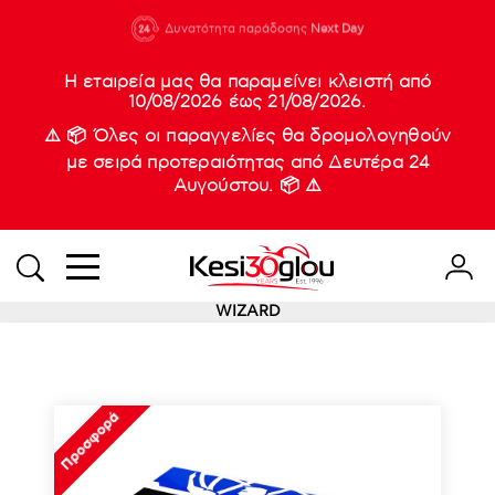
210 88 21
Δυνατότητα παράδοσης
Νέες
Next Day
933
Η εταιρεία μας θα παραμείνει κλειστή από
10/08/2026 έως 21/08/2026.
⚠️ 📦 Όλες οι παραγγελίες θα δρομολογηθούν
με σειρά προτεραιότητας από Δευτέρα 24
Αυγούστου. 📦 ⚠️
WIZARD
Προσφορά