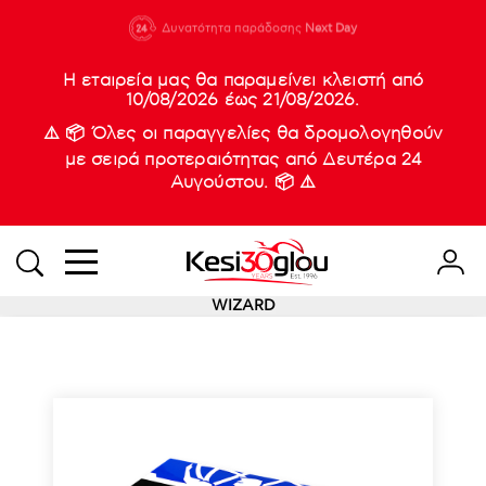
210 88 21
Δυνατότητα παράδοσης
Νέες
Next Day
933
Η εταιρεία μας θα παραμείνει κλειστή από
10/08/2026 έως 21/08/2026.
⚠️ 📦 Όλες οι παραγγελίες θα δρομολογηθούν
με σειρά προτεραιότητας από Δευτέρα 24
Αυγούστου. 📦 ⚠️
WIZARD