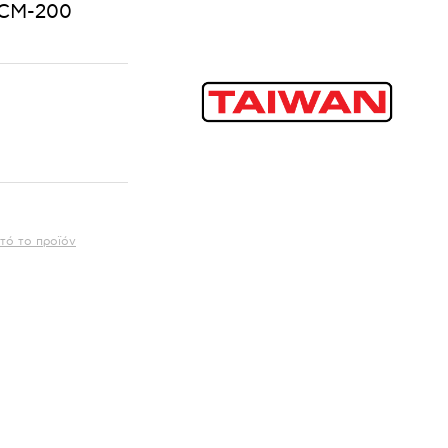
CΜ-200
τό το προϊόν