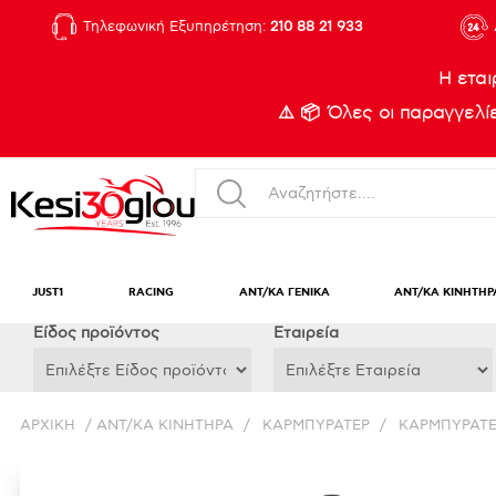
Τηλεφωνική Εξυπηρέτηση:
210 88 21 933
Η εται
⚠️ 📦 Όλες οι παραγγελ
JUST1
RACING
ΑΝΤ/ΚΑ ΓΕΝΙΚΑ
ΑΝΤ/ΚΑ ΚΙΝΗΤΗΡ
Eίδος προϊόντος
Εταιρεία
ΑΡΧΙΚΉ
/
ΑΝΤ/ΚΑ ΚΙΝΗΤΗΡΑ
/
ΚΑΡΜΠΥΡΑΤΕΡ
/
ΚΑΡΜΠΥΡΑΤ