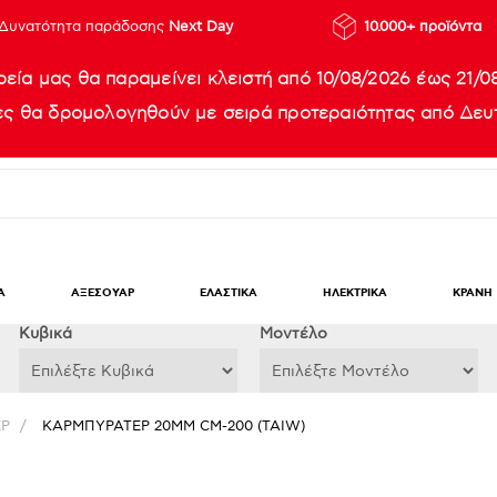
Δυνατότητα παράδοσης
Next Day
10.000+ προϊόντα
ρεία μας θα παραμείνει κλειστή από 10/08/2026 έως 21/0
ίες θα δρομολογηθούν με σειρά προτεραιότητας από Δευτ
Α
ΑΞΕΣΟΥΑΡ
ΕΛΑΣΤΙΚΑ
ΗΛΕΚΤΡΙΚΑ
ΚΡΑΝΗ
Κυβικά
Μοντέλο
ΕΡ
/
ΚΑΡΜΠΥΡΑΤΕΡ 20ΜΜ CΜ-200 (TAIW)