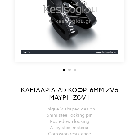
ΚΛΕΙΔΑΡΙΑ ΔΙΣΚΟΦΡ. 6MM ZV6
ΜΑΥΡΗ ZOVII
Unique V-shaped design
6mm steel locking pin
Push-down locking
Alloy steel material
Corrosion resistance