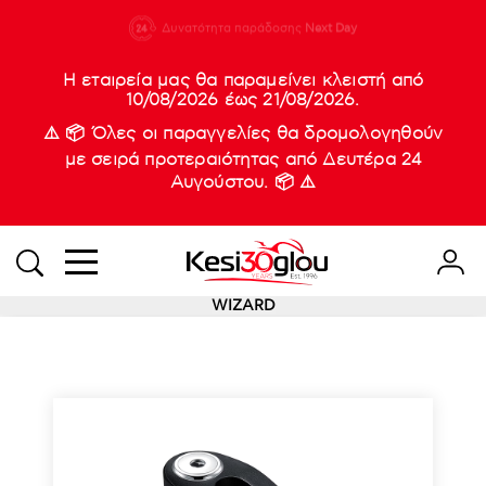
210 88 21
Δυνατότητα παράδοσης
Νέες
Next Day
933
Η εταιρεία μας θα παραμείνει κλειστή από
10/08/2026 έως 21/08/2026.
⚠️ 📦 Όλες οι παραγγελίες θα δρομολογηθούν
με σειρά προτεραιότητας από Δευτέρα 24
Αυγούστου. 📦 ⚠️
WIZARD