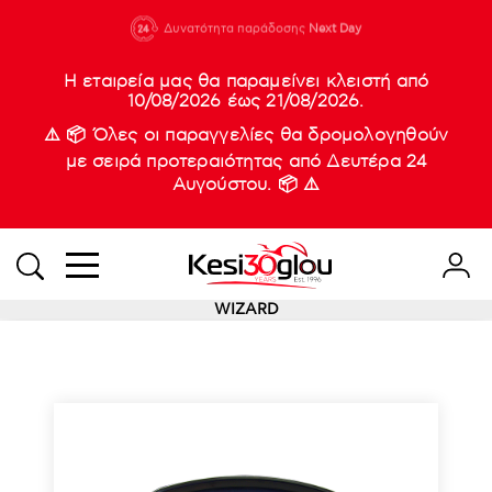
210 88 21
Δυνατότητα παράδοσης
Νέες
Next Day
933
Η εταιρεία μας θα παραμείνει κλειστή από
10/08/2026 έως 21/08/2026.
⚠️ 📦 Όλες οι παραγγελίες θα δρομολογηθούν
με σειρά προτεραιότητας από Δευτέρα 24
Αυγούστου. 📦 ⚠️
WIZARD