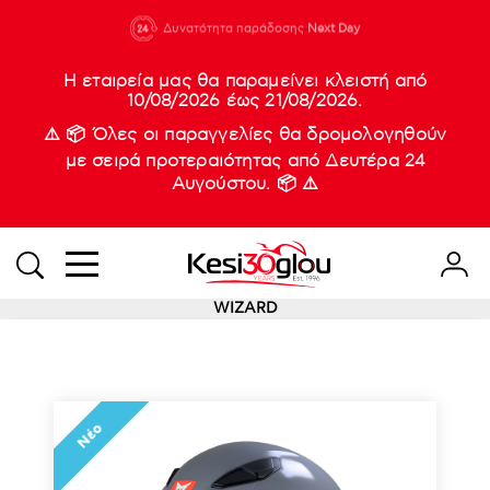
210 88 21
Δυνατότητα παράδοσης
Νέες
Next Day
933
Η εταιρεία μας θα παραμείνει κλειστή από
10/08/2026 έως 21/08/2026.
⚠️ 📦 Όλες οι παραγγελίες θα δρομολογηθούν
με σειρά προτεραιότητας από Δευτέρα 24
Αυγούστου. 📦 ⚠️
WIZARD
Νέο