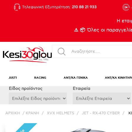
Τηλεφωνική Εξυπηρέτηση:
210 88 21 933
Η εται
⚠️ 📦 Όλες οι παραγγελ
JUST1
RACING
ΑΝΤ/ΚΑ ΓΕΝΙΚΑ
ΑΝΤ/ΚΑ ΚΙΝΗΤΗΡ
Eίδος προϊόντος
Εταιρεία
ΑΡΧΙΚΉ
/
ΚΡΑΝΗ
/
XVX HELMETS
/
JET - RX-470 CYBER
/
Κ