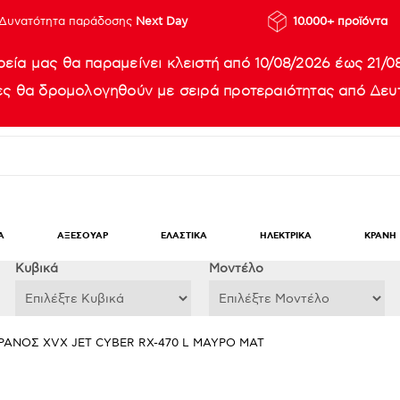
Δυνατότητα παράδοσης
Next Day
10.000+ προϊόντα
ρεία μας θα παραμείνει κλειστή από 10/08/2026 έως 21/0
ίες θα δρομολογηθούν με σειρά προτεραιότητας από Δευτ
Α
ΑΞΕΣΟΥΑΡ
ΕΛΑΣΤΙΚΑ
ΗΛΕΚΤΡΙΚΑ
ΚΡΑΝΗ
Κυβικά
Μοντέλο
ΡΑΝΟΣ ΧVΧ JET CYBER RX-470 L ΜΑΥΡΟ ΜΑΤ