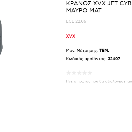
ΚΡΑΝΟΣ ΧVΧ JET CYBE
ΜΑΥΡΟ ΜΑΤ
ECE 22.06
XVX
Μον. Μέτρησης:
ΤΕΜ.
Κωδικός προϊόντος:
32407
Γίνε ο πρώτος που θα αξιολόγησει αυ