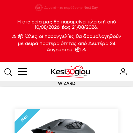
210 88 21
Δυνατότητα παράδοσης
Νέες
Next Day
933
Η εταιρεία μας θα παραμείνει κλειστή από
10/08/2026 έως 21/08/2026.
⚠️ 📦 Όλες οι παραγγελίες θα δρομολογηθούν
με σειρά προτεραιότητας από Δευτέρα 24
Αυγούστου. 📦 ⚠️
WIZARD
Νέο