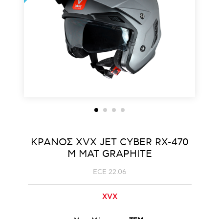
ΚΡΑΝΟΣ ΧVΧ JET CYBER RX-470
M ΜΑΤ GRAPHITE
ECE 22.06
XVX