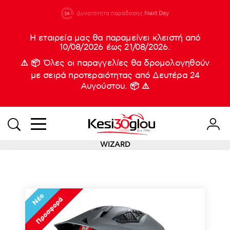
210 88 21
Δυνατότητα παράδοσης
Νέες
Next Day
933
Η εταιρεία μας θα παραμείνει κλειστή από
10/08/2026 έως 21/08/2026.
⚠️ 📦 Όλες οι παραγγελίες θα δρομολογηθούν
με σειρά προτεραιότητας από Δευτέρα 24
Αυγούστου. 📦 ⚠️
WIZARD
Νέο
Προσφορά