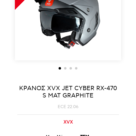
ΚΡΑΝΟΣ ΧVΧ JET CYBER RX-470
S ΜΑΤ GRAPHITE
ECE 22.06
XVX