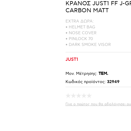
ΚΡΑΝΟΣ JUST1 FF J-G
CARBON MATT
EXTRA ΔΩΡΑ:
• HELMET BAG
• NOSE COVER
• PINLOCK 70
• DARK SMOKE VISOR
JUST1
Μον. Μέτρησης:
ΤΕΜ.
Κωδικός προϊόντος:
32949
Γίνε ο πρώτος που θα αξιολόγησει αυ