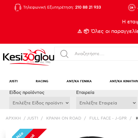
Τηλεφωνική Εξυπηρέτηση:
210 88 21 933
Η εται
⚠️ 📦 Όλες οι παραγγελ
JUST1
RACING
ΑΝΤ/ΚΑ ΓΕΝΙΚΑ
ΑΝΤ/ΚΑ ΚΙΝΗΤΗΡ
Eίδος προϊόντος
Εταιρεία
ΑΡΧΙΚΉ
/
JUST1
/
ΚΡΑΝΗ ON ROAD
/
FULL FACE - J-GPR
/
Νέο