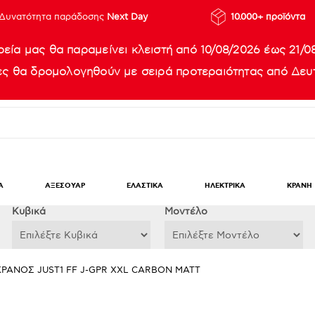
Δυνατότητα παράδοσης
Next Day
10.000+ προϊόντα
ρεία μας θα παραμείνει κλειστή από 10/08/2026 έως 21/0
ίες θα δρομολογηθούν με σειρά προτεραιότητας από Δευτ
Α
ΑΞΕΣΟΥΑΡ
ΕΛΑΣΤΙΚΑ
ΗΛΕΚΤΡΙΚΑ
ΚΡΑΝΗ
Κυβικά
Μοντέλο
ΚΡΑΝΟΣ JUST1 FF J-GPR XXL CARBON MATT