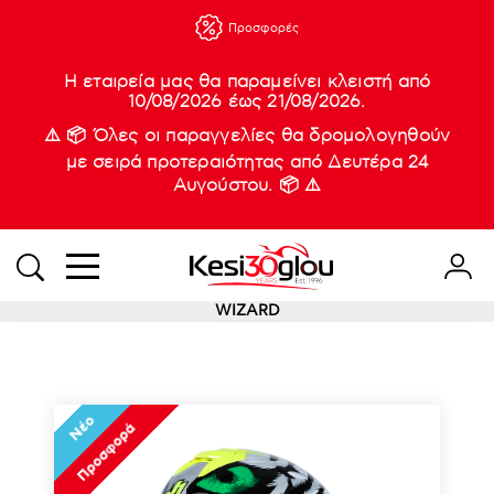
210 88 21
Νέες
Προσφορές
933
Η εταιρεία μας θα παραμείνει κλειστή από
10/08/2026 έως 21/08/2026.
⚠️ 📦 Όλες οι παραγγελίες θα δρομολογηθούν
με σειρά προτεραιότητας από Δευτέρα 24
Αυγούστου. 📦 ⚠️
WIZARD
Νέο
Προσφορά