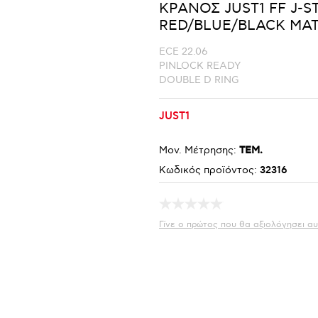
ΚΡΑΝΟΣ JUST1 FF J-ST
RED/BLUE/BLACK MA
ECE 22.06
PINLOCK READY
DOUBLE D RING
JUST1
Μον. Μέτρησης:
ΤΕΜ.
Κωδικός προϊόντος:
32316
Γίνε ο πρώτος που θα αξιολόγησει αυ