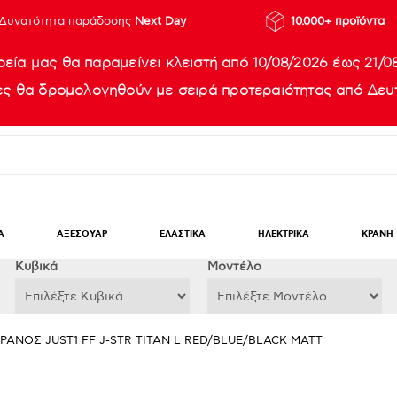
Δυνατότητα παράδοσης
Next Day
10.000+ προϊόντα
ρεία μας θα παραμείνει κλειστή από 10/08/2026 έως 21/0
ίες θα δρομολογηθούν με σειρά προτεραιότητας από Δευτ
Α
ΑΞΕΣΟΥΑΡ
ΕΛΑΣΤΙΚΑ
ΗΛΕΚΤΡΙΚΑ
ΚΡΑΝΗ
Κυβικά
Μοντέλο
ΡΑΝΟΣ JUST1 FF J-STR TITAN L RED/BLUE/BLACK MATT