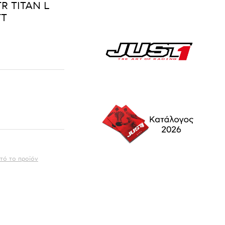
R TITAN L
TT
τό το προϊόν