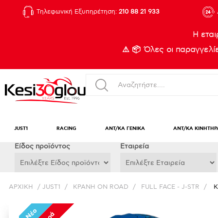
Τηλεφωνική Εξυπηρέτηση:
210 88 21 933
Η εται
⚠️ 📦 Όλες οι παραγγελ
JUST1
RACING
ΑΝΤ/ΚΑ ΓΕΝΙΚΑ
ΑΝΤ/ΚΑ ΚΙΝΗΤΗΡ
Eίδος προϊόντος
Εταιρεία
ΑΡΧΙΚΉ
/
JUST1
/
ΚΡΑΝΗ ON ROAD
/
FULL FACE - J-STR
/
Κ
Νέο