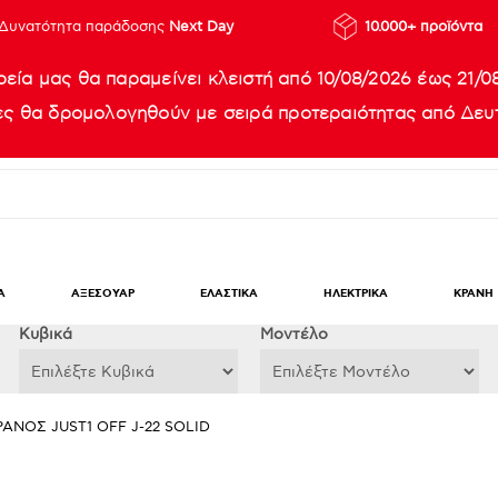
Δυνατότητα παράδοσης
Next Day
10.000+ προϊόντα
ρεία μας θα παραμείνει κλειστή από 10/08/2026 έως 21/0
ίες θα δρομολογηθούν με σειρά προτεραιότητας από Δευτ
Α
ΑΞΕΣΟΥΑΡ
ΕΛΑΣΤΙΚΑ
ΗΛΕΚΤΡΙΚΑ
ΚΡΑΝΗ
Κυβικά
Μοντέλο
ΡΑΝΟΣ JUST1 OFF J-22 SOLID