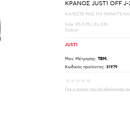
ΚΡΑΝΟΣ JUST1 OFF J-
ΚΑΛΕΣΤΕ ΜΑΣ ΓΙΑ ΠΑΡΑΓΓΕΛΙΑ
Size: XS,S,M,L,XL,XXL
Colour:
JUST1
Μον. Μέτρησης:
ΤΕΜ.
Κωδικός προϊόντος:
31979
Γίνε ο πρώτος που θα αξιολόγησει αυ