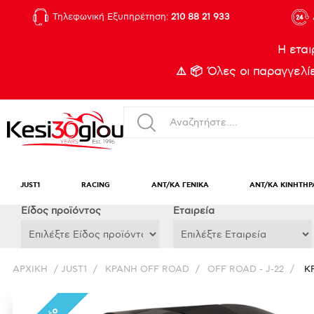
Τηλεφωνική Εξυπηρέτηση:
210 88 21 933
Η εται
⚠️ 📦 Όλες οι παραγγελ
JUST1
RACING
ΑΝΤ/ΚΑ ΓΕΝΙΚΑ
ΑΝΤ/ΚΑ ΚΙΝΗΤΗΡ
Eίδος προϊόντος
Εταιρεία
ΑΡΧΙΚΉ
/
JUST1
/
ΚΡΑΝΗ OFF ROAD
/
OFF ROAD - J-22
/
Κ