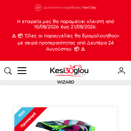
210 88 21
Δυνατότητα παράδοσης
Νέες
Next Day
933
Η εταιρεία μας θα παραμείνει κλειστή από
10/08/2026 έως 21/08/2026.
⚠️ 📦 Όλες οι παραγγελίες θα δρομολογηθούν
με σειρά προτεραιότητας από Δευτέρα 24
Αυγούστου. 📦 ⚠️
WIZARD
Νέο
Προσφορά