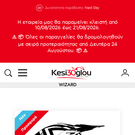
210 88 21
Δυνατότητα παράδοσης
Νέες
Next Day
933
Η εταιρεία μας θα παραμείνει κλειστή από
10/08/2026 έως 21/08/2026.
⚠️ 📦 Όλες οι παραγγελίες θα δρομολογηθούν
με σειρά προτεραιότητας από Δευτέρα 24
Αυγούστου. 📦 ⚠️
WIZARD
Νέο
Προσφορά