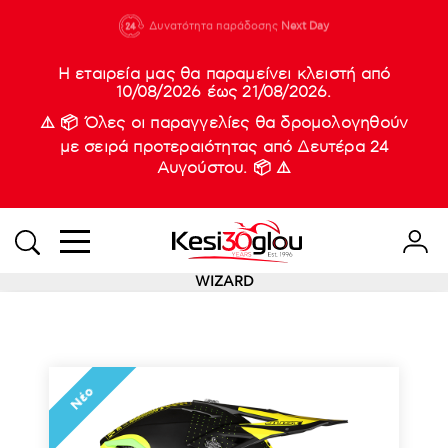
210 88 21
Δυνατότητα παράδοσης
Νέες
Next Day
933
Η εταιρεία μας θα παραμείνει κλειστή από
10/08/2026 έως 21/08/2026.
⚠️ 📦 Όλες οι παραγγελίες θα δρομολογηθούν
με σειρά προτεραιότητας από Δευτέρα 24
Αυγούστου. 📦 ⚠️
WIZARD
Νέο