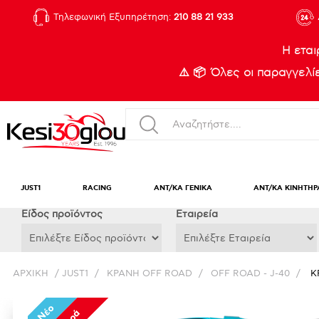
Τηλεφωνική Εξυπηρέτηση:
210 88 21 933
Η εται
⚠️ 📦 Όλες οι παραγγελ
JUST1
RACING
ΑΝΤ/ΚΑ ΓΕΝΙΚΑ
ΑΝΤ/ΚΑ ΚΙΝΗΤΗΡ
Eίδος προϊόντος
Εταιρεία
ΑΡΧΙΚΉ
/
JUST1
/
ΚΡΑΝΗ OFF ROAD
/
OFF ROAD - J-40
/
Κ
Νέο