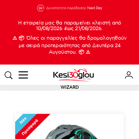
210 88 21
Δυνατότητα παράδοσης
Νέες
Next Day
933
Η εταιρεία μας θα παραμείνει κλειστή από
10/08/2026 έως 21/08/2026.
⚠️ 📦 Όλες οι παραγγελίες θα δρομολογηθούν
με σειρά προτεραιότητας από Δευτέρα 24
Αυγούστου. 📦 ⚠️
WIZARD
Νέο
Προσφορά