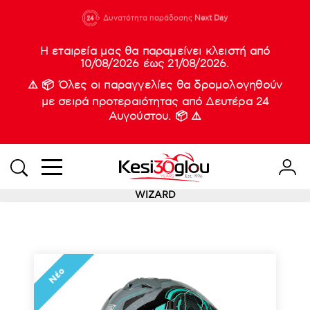
210 88 21
Δυνατότητα παράδοσης
Νέες
Next Day
933
Η εταιρεία μας θα παραμείνει κλειστή από
10/08/2026 έως 21/08/2026.
⚠️ 📦 Όλες οι παραγγελίες θα δρομολογηθούν
με σειρά προτεραιότητας από Δευτέρα 24
Αυγούστου. 📦 ⚠️
WIZARD
Νέο