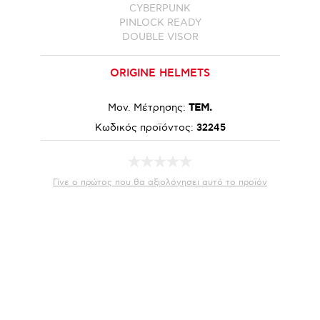
CYBERPUNK
PINLOCK READY
DOUBLE VISOR
ORIGINE HELMETS
Μον. Μέτρησης:
ΤΕΜ.
Κωδικός προϊόντος:
32245
Γίνε ο πρώτος που θα αξιολόγησει αυτό το προϊόν