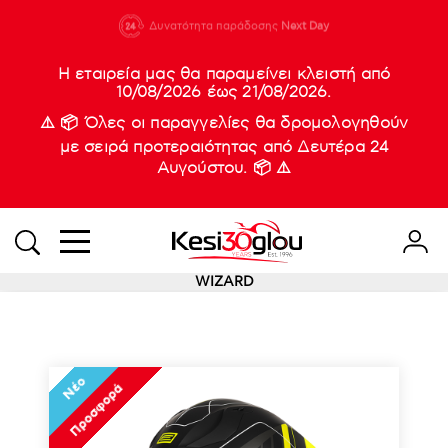
210 88 21
Δυνατότητα παράδοσης
Νέες
Next Day
933
Η εταιρεία μας θα παραμείνει κλειστή από
10/08/2026 έως 21/08/2026.
⚠️ 📦 Όλες οι παραγγελίες θα δρομολογηθούν
με σειρά προτεραιότητας από Δευτέρα 24
Αυγούστου. 📦 ⚠️
WIZARD
Νέο
Προσφορά