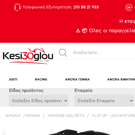
Τηλεφωνική Εξυπηρέτηση:
210 88 21 933
Η εται
⚠️ 📦 Όλες οι παραγγελ
JUST1
RACING
ΑΝΤ/ΚΑ ΓΕΝΙΚΑ
ΑΝΤ/ΚΑ ΚΙΝΗΤΗΡ
Eίδος προϊόντος
Εταιρεία
ΑΡΧΙΚΉ
/
ΚΡΑΝΗ
/
ORIGINE HELMETS
/
FLIP UP - ADVENTUR