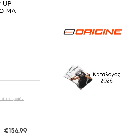
P UP
Ο ΜΑΤ
τό το προϊόν
€156,99