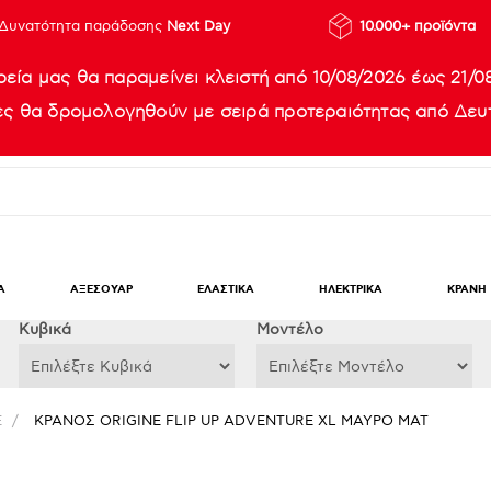
Δυνατότητα παράδοσης
Next Day
10.000+ προϊόντα
ρεία μας θα παραμείνει κλειστή από 10/08/2026 έως 21/0
ίες θα δρομολογηθούν με σειρά προτεραιότητας από Δευτ
Α
ΑΞΕΣΟΥΑΡ
ΕΛΑΣΤΙΚΑ
ΗΛΕΚΤΡΙΚΑ
ΚΡΑΝΗ
Κυβικά
Μοντέλο
E
/
ΚΡΑΝΟΣ ORIGINE FLIP UP ADVENTURE XL ΜΑΥΡΟ ΜΑΤ