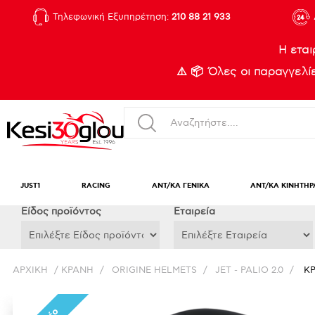
Τηλεφωνική Εξυπηρέτηση:
210 88 21 933
Η εται
⚠️ 📦 Όλες οι παραγγελ
JUST1
RACING
ΑΝΤ/ΚΑ ΓΕΝΙΚΑ
ΑΝΤ/ΚΑ ΚΙΝΗΤΗΡ
Eίδος προϊόντος
Εταιρεία
ΑΡΧΙΚΉ
/
ΚΡΑΝΗ
/
ORIGINE HELMETS
/
JET - PALIO 2.0
/
ΚΡ