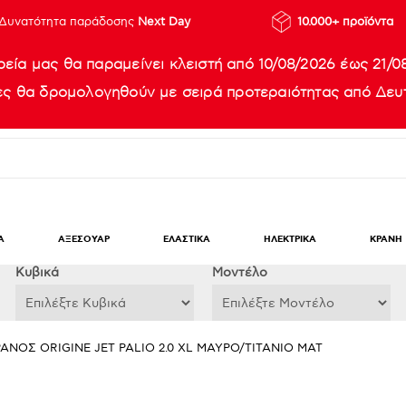
Δυνατότητα παράδοσης
Next Day
10.000+ προϊόντα
ρεία μας θα παραμείνει κλειστή από 10/08/2026 έως 21/0
ίες θα δρομολογηθούν με σειρά προτεραιότητας από Δευτ
Α
ΑΞΕΣΟΥΑΡ
ΕΛΑΣΤΙΚΑ
ΗΛΕΚΤΡΙΚΑ
ΚΡΑΝΗ
Κυβικά
Μοντέλο
ΑΝΟΣ ORIGINE JET PALIO 2.0 XL ΜΑΥΡΟ/ΤΙΤΑΝΙΟ ΜΑΤ