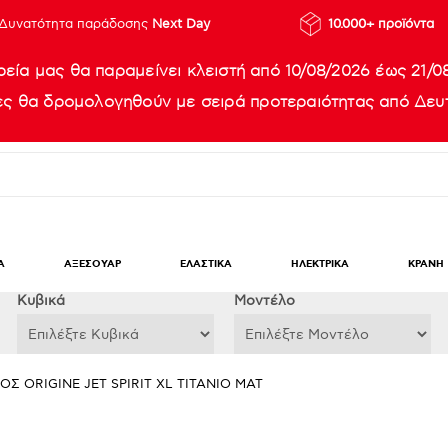
Δυνατότητα παράδοσης
Next Day
10.000+ προϊόντα
ρεία μας θα παραμείνει κλειστή από 10/08/2026 έως 21/0
ίες θα δρομολογηθούν με σειρά προτεραιότητας από Δευτ
Α
ΑΞΕΣΟΥΑΡ
ΕΛΑΣΤΙΚΑ
ΗΛΕΚΤΡΙΚΑ
ΚΡΑΝΗ
Κυβικά
Μοντέλο
ΟΣ ORIGINE JET SPIRIT XL ΤΙΤΑΝΙΟ ΜΑΤ