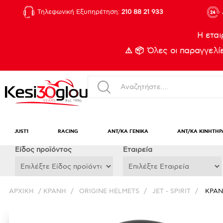
Τηλεφωνική Εξυπηρέτηση:
210 88 21 933
Η εται
⚠️ 📦 Όλες οι παραγγελ
JUST1
RACING
ΑΝΤ/ΚΑ ΓΕΝΙΚΑ
ΑΝΤ/ΚΑ ΚΙΝΗΤΗΡ
Eίδος προϊόντος
Εταιρεία
ΑΡΧΙΚΉ
/
ΚΡΑΝΗ
/
ORIGINE HELMETS
/
JET - SPIRIT
/
ΚΡΑΝ