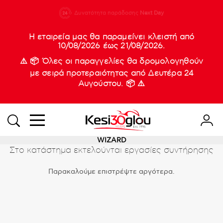
210 88 21
Δυνατότητα παράδοσης
Νέες
Next Day
933
Η εταιρεία μας θα παραμείνει κλειστή από
10/08/2026 έως 21/08/2026.
⚠️ 📦 Όλες οι παραγγελίες θα δρομολογηθούν
με σειρά προτεραιότητας από Δευτέρα 24
Αυγούστου. 📦 ⚠️
WIZARD
Στο κατάστημα εκτελούνται εργασίες συντήρησης
Παρακαλούμε επιστρέψτε αργότερα.