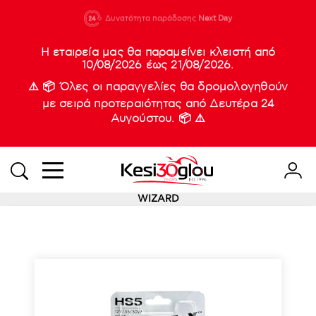
210 88 21
Δυνατότητα παράδοσης
Νέες
Next Day
933
Η εταιρεία μας θα παραμείνει κλειστή από
10/08/2026 έως 21/08/2026.
⚠️ 📦 Όλες οι παραγγελίες θα δρομολογηθούν
με σειρά προτεραιότητας από Δευτέρα 24
Αυγούστου. 📦 ⚠️
WIZARD