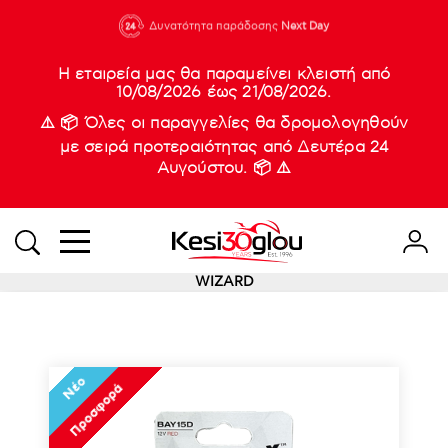
210 88 21
Δυνατότητα παράδοσης
Νέες
Next Day
933
Η εταιρεία μας θα παραμείνει κλειστή από
10/08/2026 έως 21/08/2026.
⚠️ 📦 Όλες οι παραγγελίες θα δρομολογηθούν
με σειρά προτεραιότητας από Δευτέρα 24
Αυγούστου. 📦 ⚠️
WIZARD
Νέο
Προσφορά