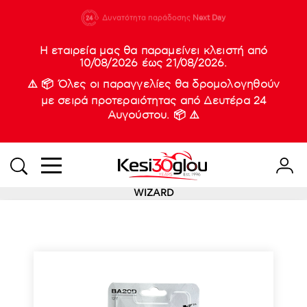
210 88 21
Δυνατότητα παράδοσης
Νέες
Next Day
933
Η εταιρεία μας θα παραμείνει κλειστή από
10/08/2026 έως 21/08/2026.
⚠️ 📦 Όλες οι παραγγελίες θα δρομολογηθούν
με σειρά προτεραιότητας από Δευτέρα 24
Αυγούστου. 📦 ⚠️
WIZARD