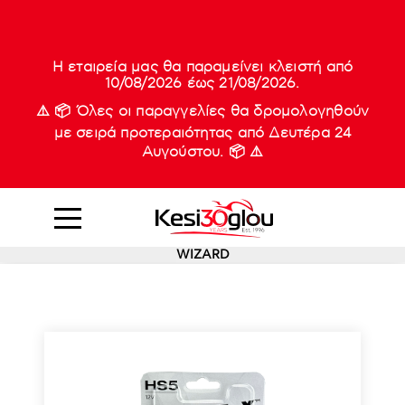
210 88 21
Νέες
933
Η εταιρεία μας θα παραμείνει κλειστή από
10/08/2026 έως 21/08/2026.
⚠️ 📦 Όλες οι παραγγελίες θα δρομολογηθούν
με σειρά προτεραιότητας από Δευτέρα 24
Αυγούστου. 📦 ⚠️
WIZARD