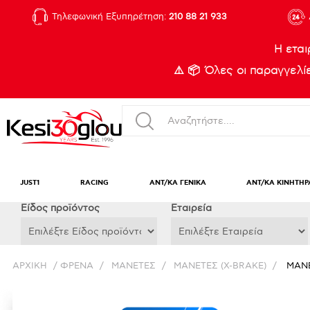
Τηλεφωνική Εξυπηρέτηση:
210 88 21 933
Η εται
⚠️ 📦 Όλες οι παραγγελ
JUST1
RACING
ΑΝΤ/ΚΑ ΓΕΝΙΚΑ
ΑΝΤ/ΚΑ ΚΙΝΗΤΗΡ
Eίδος προϊόντος
Εταιρεία
ΑΡΧΙΚΉ
/
ΦΡΕΝΑ
/
ΜΑΝΕΤΕΣ
/
ΜΑΝΕΤΕΣ (X-BRAKE)
/
ΜΑΝΕ