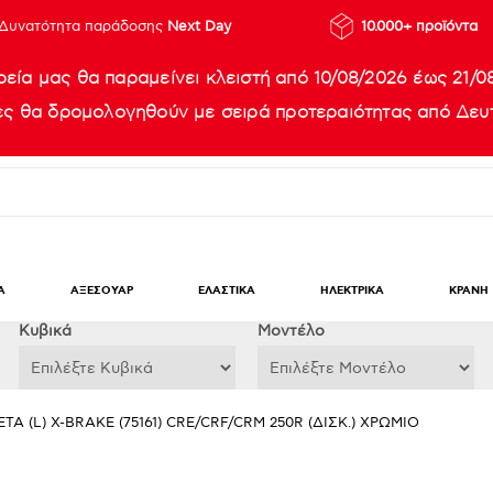
Δυνατότητα παράδοσης
Next Day
10.000+ προϊόντα
ρεία μας θα παραμείνει κλειστή από 10/08/2026 έως 21/0
ίες θα δρομολογηθούν με σειρά προτεραιότητας από Δευτ
Α
ΑΞΕΣΟΥΑΡ
ΕΛΑΣΤΙΚΑ
ΗΛΕΚΤΡΙΚΑ
ΚΡΑΝΗ
Κυβικά
Μοντέλο
ΤΑ (L) X-BRAKE (75161) CRE/CRF/CRM 250R (ΔΙΣΚ.) ΧΡΩΜΙΟ