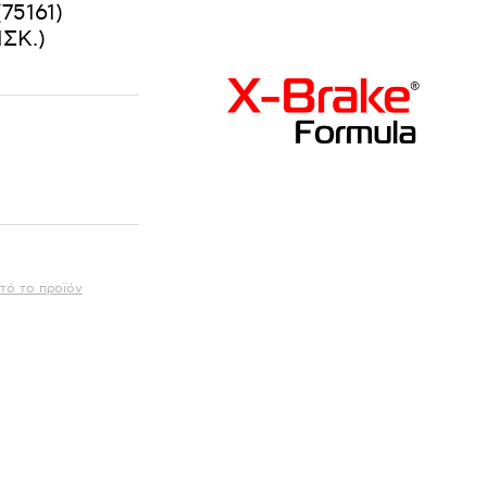
75161)
ΣΚ.)
τό το προϊόν