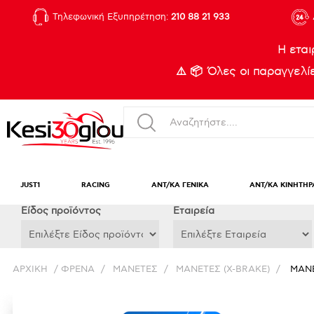
Τηλεφωνική Εξυπηρέτηση:
210 88 21 933
Η εται
⚠️ 📦 Όλες οι παραγγελ
JUST1
RACING
ΑΝΤ/ΚΑ ΓΕΝΙΚΑ
ΑΝΤ/ΚΑ ΚΙΝΗΤΗΡ
Eίδος προϊόντος
Εταιρεία
ΑΡΧΙΚΉ
/
ΦΡΕΝΑ
/
ΜΑΝΕΤΕΣ
/
ΜΑΝΕΤΕΣ (X-BRAKE)
/
ΜΑΝΕ