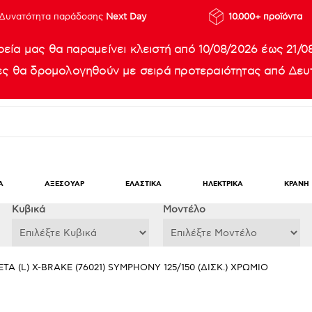
Δυνατότητα παράδοσης
Next Day
10.000+ προϊόντα
ρεία μας θα παραμείνει κλειστή από 10/08/2026 έως 21/0
ίες θα δρομολογηθούν με σειρά προτεραιότητας από Δευτ
Α
ΑΞΕΣΟΥΑΡ
ΕΛΑΣΤΙΚΑ
ΗΛΕΚΤΡΙΚΑ
ΚΡΑΝΗ
Κυβικά
Μοντέλο
ΤΑ (L) X-BRAKE (76021) SYMPHONY 125/150 (ΔΙΣΚ.) ΧΡΩΜΙΟ