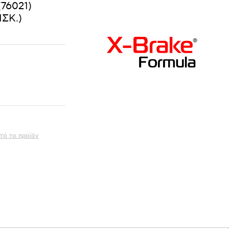
76021)
ΣΚ.)
τό το προϊόν