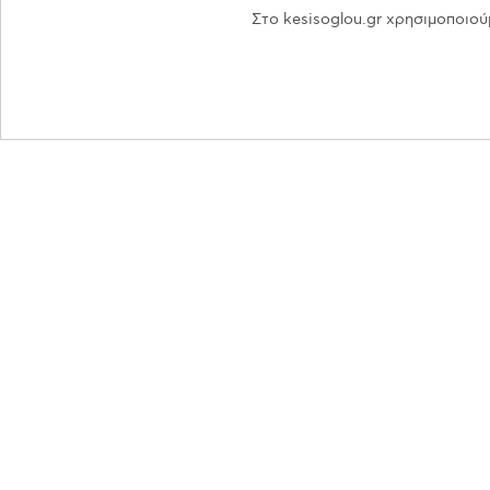
Στο kesisoglou.gr χρησιμοποιού
Πληροφορίες
Προφίλ Εταιρείας
About us