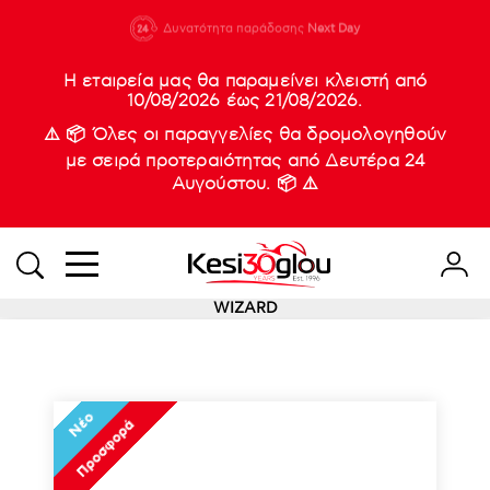
210 88 21
Δυνατότητα παράδοσης
Νέες
Next Day
933
Η εταιρεία μας θα παραμείνει κλειστή από
10/08/2026 έως 21/08/2026.
⚠️ 📦 Όλες οι παραγγελίες θα δρομολογηθούν
με σειρά προτεραιότητας από Δευτέρα 24
Αυγούστου. 📦 ⚠️
WIZARD
Νέο
Προσφορά