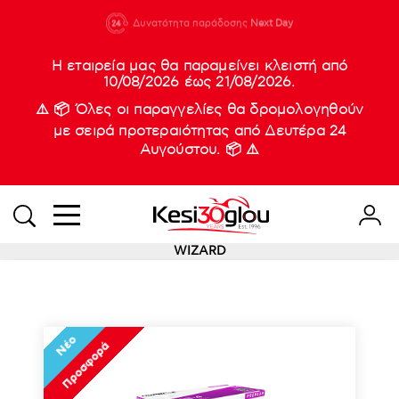
210 88 21
Δυνατότητα παράδοσης
Νέες
Next Day
933
Η εταιρεία μας θα παραμείνει κλειστή από
10/08/2026 έως 21/08/2026.
⚠️ 📦 Όλες οι παραγγελίες θα δρομολογηθούν
με σειρά προτεραιότητας από Δευτέρα 24
Αυγούστου. 📦 ⚠️
WIZARD
Νέο
Προσφορά