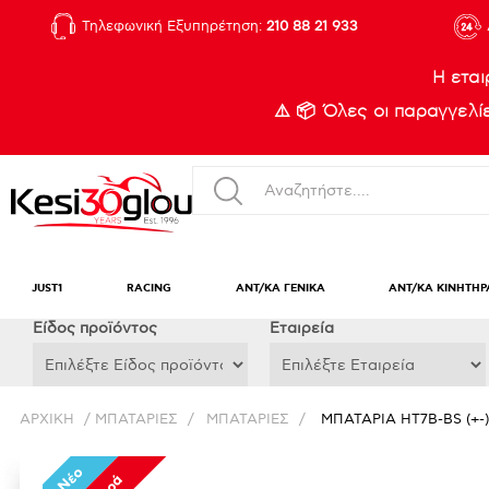
Τηλεφωνική Εξυπηρέτηση:
210 88 21 933
Η εται
⚠️ 📦 Όλες οι παραγγελ
JUST1
RACING
ΑΝΤ/ΚΑ ΓΕΝΙΚΑ
ΑΝΤ/ΚΑ ΚΙΝΗΤΗΡ
Eίδος προϊόντος
Εταιρεία
ΑΡΧΙΚΉ
/
ΜΠΑΤΑΡΙΕΣ
/
ΜΠΑΤΑΡΙΕΣ
/
ΜΠΑΤΑΡΙΑ HT7B-BS (+-
Νέο