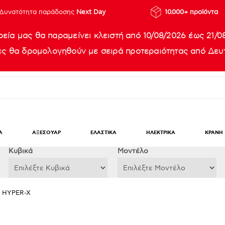
Δυνατότητα παράδοσης
Next Day
10.000+ προϊόντα
ρεία μας θα παραμείνει κλειστή από 10/08/2026 έως 21/0
ίες θα δρομολογηθούν με σειρά προτεραιότητας από Δευτ
Α
ΑΞΕΣΟΥΑΡ
ΕΛΑΣΤΙΚΑ
ΗΛΕΚΤΡΙΚΑ
ΚΡΑΝΗ
Κυβικά
Μοντέλο
) HYPER-X