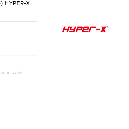
-) HYPER-X
τό το προϊόν