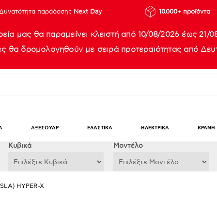
Δυνατότητα παράδοσης
Next Day
10.000+ προϊόντα
ρεία μας θα παραμείνει κλειστή από 10/08/2026 έως 21/0
ίες θα δρομολογηθούν με σειρά προτεραιότητας από Δευτ
Α
ΑΞΕΣΟΥΑΡ
ΕΛΑΣΤΙΚΑ
ΗΛΕΚΤΡΙΚΑ
ΚΡΑΝΗ
Κυβικά
Μοντέλο
(SLA) HYPER-X