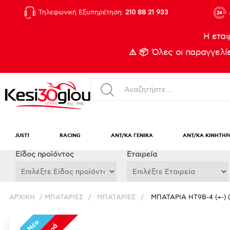
Τηλεφωνική Εξυπηρέτηση:
210 88 21 933
Η εται
⚠️ 📦 Όλες οι παραγγελ
JUST1
RACING
ΑΝΤ/ΚΑ ΓΕΝΙΚΑ
ΑΝΤ/ΚΑ ΚΙΝΗΤΗΡ
Eίδος προϊόντος
Εταιρεία
ΑΡΧΙΚΉ
/
ΜΠΑΤΑΡΙΕΣ
/
ΜΠΑΤΑΡΙΕΣ
/
ΜΠΑΤΑΡΙΑ HT9B-4 (+-) 
Νέο