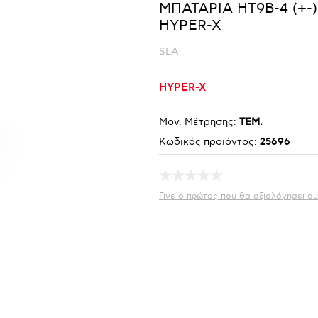
ΜΠΑΤΑΡΙΑ HT9B-4 (+-)
HYPER-X
SLA
HYPER-X
Μον. Μέτρησης:
ΤΕΜ.
Κωδικός προϊόντος:
25696
Γίνε ο πρώτος που θα αξιολόγησει αυ