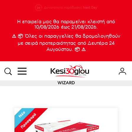
210 88 21
Δυνατότητα παράδοσης
Νέες
Next Day
933
Η εταιρεία μας θα παραμείνει κλειστή από
10/08/2026 έως 21/08/2026.
⚠️ 📦 Όλες οι παραγγελίες θα δρομολογηθούν
με σειρά προτεραιότητας από Δευτέρα 24
Αυγούστου. 📦 ⚠️
WIZARD
Νέο
Προσφορά